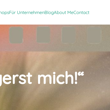
tems of 'Events & Workshops'
Show submenu items of 'Für Unternehmen'
Show submenu items of 'Blog'
hops
Für Unternehmen
Blog
About Me
Contact
erst mich!“