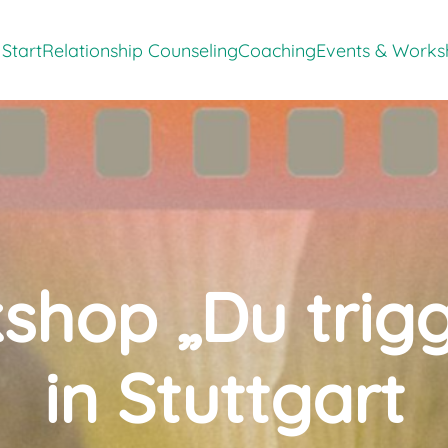
Show submenu items of 'Paartherapie'
Show submenu i
Start
Relationship Counseling
Coaching
Events & Works
hop „Du trigg
in Stuttgart