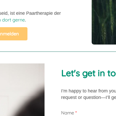
eid, ist eine Paartherapie der
h dort gerne
.
anmelden
Let's get in t
I’m happy to hear from yo
request or question—I’ll g
Skip form
Name
*