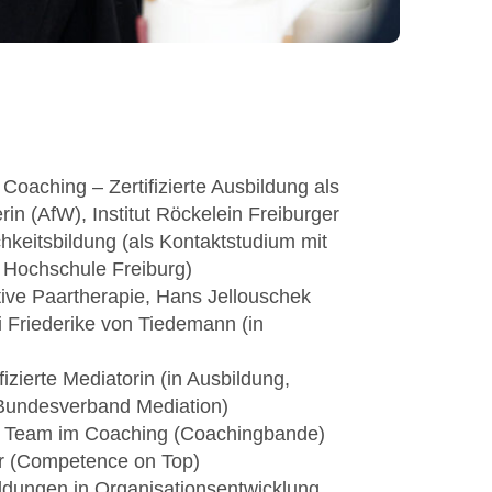
 Coaching – Zertifizierte Ausbildung als
in (AfW), Institut Röckelein Freiburger
ichkeitsbildung (als Kontaktstudium mit
 Hochschule Freiburg)
tive Paartherapie, Hans Jellouschek
ei Friederike von Tiedemann (in
fizierte Mediatorin (in Ausbildung,
r Bundesverband Mediation)
res Team im Coaching (Coachingbande)
tor (Competence on Top)
ldungen in Organisationsentwicklung,