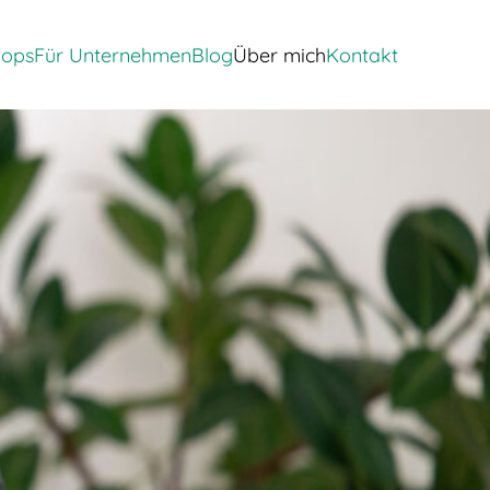
apie'
rpunkte von 'Events & Workshops'
Zeige Menü-Unterpunkte von 'Für Unternehmen'
Zeige Menü-Unterpunkte von 'Bl
hops
Für Unternehmen
Blog
Über mich
Kontakt