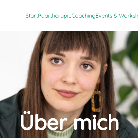
Zeige Menü-Unterpunkte von 'Paarther
Zeige Menü-Unte
Start
Paartherapie
Coaching
Events & Works
Über mich