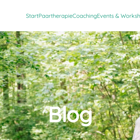
Zeige Menü-Unterpunkte von 'Paarther
Zeige Menü-Unte
Start
Paartherapie
Coaching
Events & Works
Blog