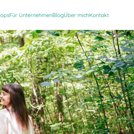
apie'
rpunkte von 'Events & Workshops'
Zeige Menü-Unterpunkte von 'Für Unternehmen'
Zeige Menü-Unterpunkte von 'Bl
hops
Für Unternehmen
Blog
Über mich
Kontakt