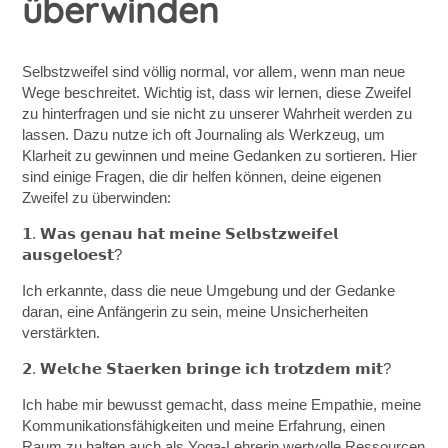
überwinden
Selbstzweifel sind völlig normal, vor allem, wenn man neue
Wege beschreitet. Wichtig ist, dass wir lernen, diese Zweifel
zu hinterfragen und sie nicht zu unserer Wahrheit werden zu
lassen. Dazu nutze ich oft Journaling als Werkzeug, um
Klarheit zu gewinnen und meine Gedanken zu sortieren. Hier
sind einige Fragen, die dir helfen können, deine eigenen
Zweifel zu überwinden:
𝟭. 𝗪𝗮𝘀 𝗴𝗲𝗻𝗮𝘂 𝗵𝗮𝘁 𝗺𝗲𝗶𝗻𝗲 𝗦𝗲𝗹𝗯𝘀𝘁𝘇𝘄𝗲𝗶𝗳𝗲𝗹
𝗮𝘂𝘀𝗴𝗲𝗹𝗼𝗲𝘀𝘁?
Ich erkannte, dass die neue Umgebung und der Gedanke
daran, eine Anfängerin zu sein, meine Unsicherheiten
verstärkten.
𝟮. 𝗪𝗲𝗹𝗰𝗵𝗲 𝗦𝘁𝗮𝗲𝗿𝗸𝗲𝗻 𝗯𝗿𝗶𝗻𝗴𝗲 𝗶𝗰𝗵 𝘁𝗿𝗼𝘁𝘇𝗱𝗲𝗺 𝗺𝗶𝘁?
Ich habe mir bewusst gemacht, dass meine Empathie, meine
Kommunikationsfähigkeiten und meine Erfahrung, einen
Raum zu halten auch als Yoga-Lehrerin wertvolle Ressourcen