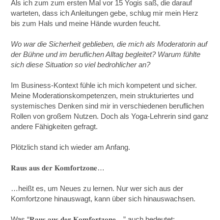
Als ich zum zum ersten Mal vor 15 Yogis saß, die darauf
warteten, dass ich Anleitungen gebe, schlug mir mein Herz
bis zum Hals und meine Hände wurden feucht.
Wo war die Sicherheit geblieben, die mich als Moderatorin auf
der Bühne und im beruflichen Alltag begleitet? Warum fühlte
sich diese Situation so viel bedrohlicher an?
Im Business-Kontext fühle ich mich kompetent und sicher.
Meine Moderationskompetenzen, mein strukturiertes und
systemisches Denken sind mir in verschiedenen beruflichen
Rollen von großem Nutzen. Doch als Yoga-Lehrerin sind ganz
andere Fähigkeiten gefragt.
Plötzlich stand ich wieder am Anfang.
𝐑𝐚𝐮𝐬 𝐚𝐮𝐬 𝐝𝐞𝐫 𝐊𝐨𝐦𝐟𝐨𝐫𝐭𝐳𝐨𝐧𝐞…
…heißt es, um Neues zu lernen. Nur wer sich aus der
Komfortzone hinauswagt, kann über sich hinauswachsen.
Was “𝐑𝐚𝐮𝐬 𝐚𝐮𝐬 𝐝𝐞𝐫 𝐊𝐨𝐦𝐟𝐨𝐫𝐭𝐳𝐨𝐧𝐞…” auch bedeutet: