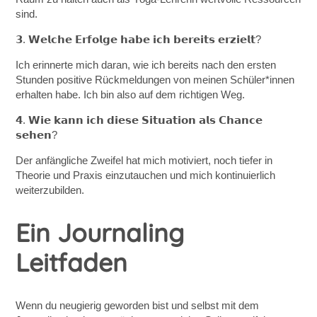
sind.
𝟯. 𝗪𝗲𝗹𝗰𝗵𝗲 𝗘𝗿𝗳𝗼𝗹𝗴𝗲 𝗵𝗮𝗯𝗲 𝗶𝗰𝗵 𝗯𝗲𝗿𝗲𝗶𝘁𝘀 𝗲𝗿𝘇𝗶𝗲𝗹𝘁?
Ich erinnerte mich daran, wie ich bereits nach den ersten
Stunden positive Rückmeldungen von meinen Schüler*innen
erhalten habe. Ich bin also auf dem richtigen Weg.
𝟰. 𝗪𝗶𝗲 𝗸𝗮𝗻𝗻 𝗶𝗰𝗵 𝗱𝗶𝗲𝘀𝗲 𝗦𝗶𝘁𝘂𝗮𝘁𝗶𝗼𝗻 𝗮𝗹𝘀 𝗖𝗵𝗮𝗻𝗰𝗲
𝘀𝗲𝗵𝗲𝗻?
Der anfängliche Zweifel hat mich motiviert, noch tiefer in
Theorie und Praxis einzutauchen und mich kontinuierlich
weiterzubilden.
Ein Journaling
Leitfaden
Wenn du neugierig geworden bist und selbst mit dem